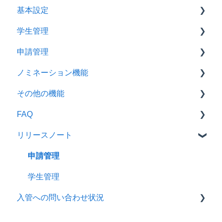
基本設定
学校職員向け基本の使い方ガイド
学生管理
SpeedVisaマニュアル【学校職員用・エージェン
設定、推奨環境
トに入力依頼する】
申請管理
学生情報の登録
SpeedVisaマニュアル【エージェント用】
ノミネーション機能
一括操作
情報を入力する
SpeedVisaマニュアル【学生画面のご紹介】
その他の機能
在留カード管理機能
書類ファイル関連機能
学校管理画面用
FAQ
チェックイン
SpeedVisaから作成できる書類
メッセンジャー
リリースノート
学生情報の出力
ステータス管理
アンケート
設定
便利機能
一括操作
申請管理
申請管理
データダウンロード
学生管理
学生管理
入管への問い合わせ状況
コミュニケーション
チェックイン
便利機能
ノミネーション
共通・東京入管