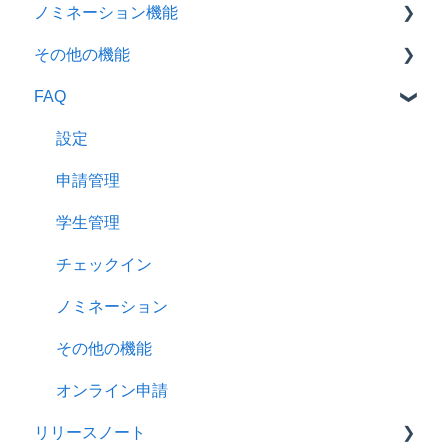
ノミネーション機能
一括操作
情報を入力する
SpeedVisaマニュアル【学生画面のご紹介】
その他の機能
在留カード管理機能
書類ファイル関連機能
学校管理画面用
FAQ
チェックイン
SpeedVisaから作成できる書類
メッセンジャー
学生情報の出力
ステータス管理
アンケート
設定
便利機能
一括操作
申請管理
データダウンロード
学生管理
コミュニケーション
チェックイン
便利機能
ノミネーション
オンライン申請
その他の機能
オンライン申請
リリースノート