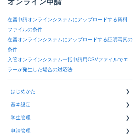
オンライン申請
在留申請オンラインシステムにアップロードする資料
ファイルの条件
在留オンラインシステムにアップロードする証明写真の
条件
入管オンラインシステム一括申請用CSVファイルでエ
ラーが発生した場合の対応法
はじめかた
基本設定
学校職員向け基本の使い方ガイド
学生管理
SpeedVisaマニュアル【学校職員用・エージェン
設定、推奨環境
トに入力依頼する】
申請管理
学生情報の登録
SpeedVisaマニュアル【エージェント用】